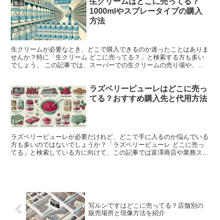
生クリームはどこに売ってる？
食品
1000mlやスプレータイプの購入
方法
生クリームが必要なとき、どこで購入できるのか迷ったことはありま
せんか？特に「生クリーム どこに売ってる？」と検索する方も多い
でしょう。 この記事では、スーパーでの生クリームの売り場や、コ
ンビニでの取り扱い状況、さらにセブンイレブンで売ってい...
ラズベリーピューレはどこに売っ
食品
てる？おすすめ購入先と代用方法
ラズベリーピューレが必要だけれど、どこで手に入るのか悩んでいる
方も多いのではないでしょうか？「ラズベリーピューレ どこに売っ
てる」と検索している方に向けて、この記事では富澤商店や業務スー
パー、カルディなど、実際に購入可能な場所を詳しくご紹介...
写ルンですはどこに売ってる？店舗別の
販売場所と現像方法を紹介