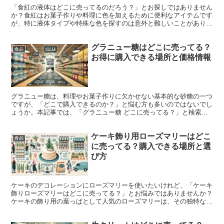
「食紅の液体はどこに売ってるのだろう？」とお探しではありません
か？食紅はお菓子作りや料理に色を加えるために便利なアイテムです
が、特に液体タイプや特殊な色を探すのは意外と難しいことがありま
す。本記事では、スーパーやドラッグストア、100均のセ...
グラニュー糖はどこに売ってる？
食品
お得に購入できる場所と価格情報
グラニュー糖は、料理やお菓子作りに欠かせない基本的な砂糖の一つ
ですが、「どこで購入できるのか？」と悩む方も多いのではないでし
ょうか。本記事では、「グラニュー糖 どこに売ってる？」と検索し
ている方に向けて、スーパーやコンビニ、ダイソーなど、さ...
ケーキ飾り用ローズマリーはどこ
食品
に売ってる？購入できる場所と選
び方
ケーキのデコレーションにローズマリーを使いたいけれど、「ケーキ
飾りローズマリーはどこに売ってる？」とお悩みではありませんか？
ケーキの飾り用の葉っぱとして人気のローズマリーは、その独特な香
りと見た目で、ケーキの仕上がりを一層華やかにしてくれま...