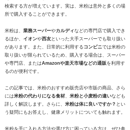
検索する方が増えています。実は、米粉は意外と多くの場
所で購入することができます。
米粉は、
業務スーパー
や
カルディ
などの専門店で購入でき
るほか、
イオン
や
西友
といった大手スーパーでも取り扱い
があります。また、日常的に利用する
コンビニ
では米粉の
取り扱いが限られているため、購入する場合は、スーパー
や専門店、または
Amazonや楽天市場などの通販
を利用す
るのが便利です。
この記事では、米粉のおすすめ販売店や市販の商品、さら
には
米粉の代わりになる食材
、
米粉と小麦粉の違い
なども
詳しく解説します。さらに、
米粉は体に良いですか？
とい
う疑問にもお答えし、健康メリットについても触れます。
米粉を手に入れる方法や選び方に困っている方は、ぜひ参