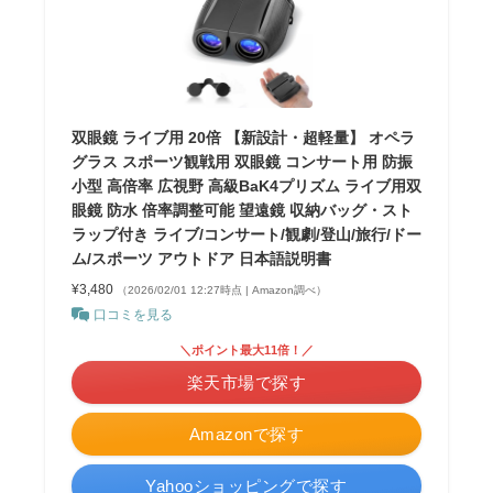
双眼鏡 ライブ用 20倍 【新設計・超軽量】 オペラ
グラス スポーツ観戦用 双眼鏡 コンサート用 防振
小型 高倍率 広視野 高級BaK4プリズム ライブ用双
眼鏡 防水 倍率調整可能 望遠鏡 収納バッグ・スト
ラップ付き ライブ/コンサート/観劇/登山/旅行/ドー
ム/スポーツ アウトドア 日本語説明書
¥3,480
（2026/02/01 12:27時点 | Amazon調べ）
口コミを見る
＼ポイント最大11倍！／
楽天市場で探す
Amazonで探す
Yahooショッピングで探す