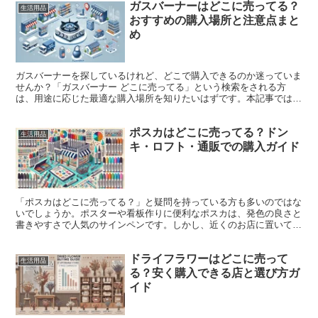
ガスバーナーはどこに売ってる？
生活用品
おすすめの購入場所と注意点まと
め
ガスバーナーを探しているけれど、どこで購入できるのか迷っていま
せんか？「ガスバーナー どこに売ってる」という検索をされる方
は、用途に応じた最適な購入場所を知りたいはずです。本記事では、
ホームセンターやニトリ、さらにはコンビニやドンキ、スーパ...
ポスカはどこに売ってる？ドン
生活用品
キ・ロフト・通販での購入ガイド
「ポスカはどこに売ってる？」と疑問を持っている方も多いのではな
いでしょうか。ポスターや看板作りに便利なポスカは、発色の良さと
書きやすさで人気のサインペンです。しかし、近くのお店に置いてい
ない場合、どこで購入できるのか困ってしまいますよね。 ...
ドライフラワーはどこに売って
生活用品
る？安く購入できる店と選び方ガ
イド