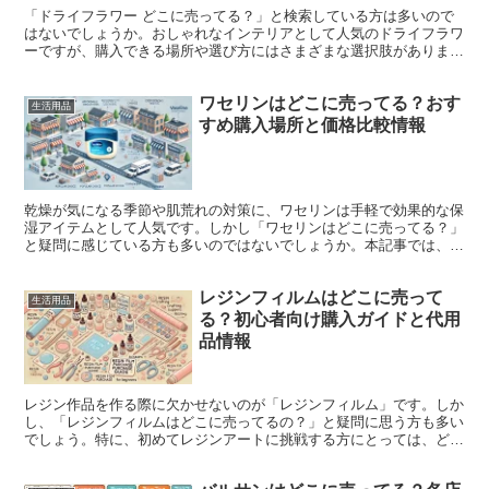
「ドライフラワー どこに売ってる？」と検索している方は多いので
はないでしょうか。おしゃれなインテリアとして人気のドライフラワ
ーですが、購入できる場所や選び方にはさまざまな選択肢がありま
す。 例えば、ドライフラワーはダイソーやセリアなどの10...
ワセリンはどこに売ってる？おす
生活用品
すめ購入場所と価格比較情報
乾燥が気になる季節や肌荒れの対策に、ワセリンは手軽で効果的な保
湿アイテムとして人気です。しかし「ワセリンはどこに売ってる？」
と疑問に感じている方も多いのではないでしょうか。本記事では、身
近な薬局やドラッグストアから、スギ薬局、マツキヨ、ダイ...
レジンフィルムはどこに売って
生活用品
る？初心者向け購入ガイドと代用
品情報
レジン作品を作る際に欠かせないのが「レジンフィルム」です。しか
し、「レジンフィルムはどこに売ってるの？」と疑問に思う方も多い
でしょう。特に、初めてレジンアートに挑戦する方にとっては、どこ
でフィルムを手に入れられるか迷うことがあります。 本記...